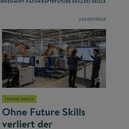
RNEN
MINT-FACHKRÄFTE
FUTURE SKILLS
KI SKILLS
LERNORTE
240
EINTRÄGE
©
FUTURE SKILLS
Ohne Future Skills
verliert der