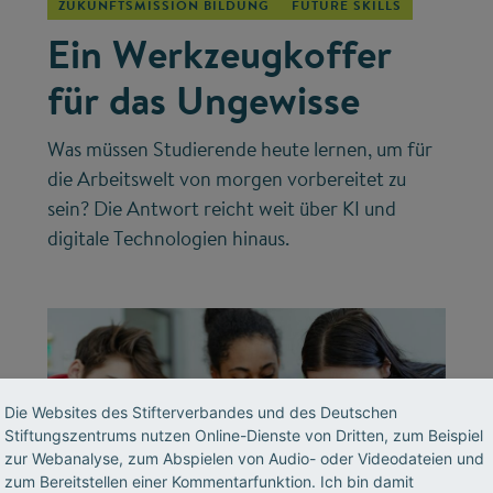
ZUKUNFTSMISSION BILDUNG
FUTURE SKILLS
Ein Werkzeugkoffer
für das Ungewisse
Was müssen Studierende heute lernen, um für
die Arbeitswelt von morgen vorbereitet zu
sein? Die Antwort reicht weit über KI und
digitale Technologien hinaus.
Die Websites des Stifterverbandes und des Deutschen
Stiftungszentrums nutzen Online-Dienste von Dritten, zum Beispiel
zur Webanalyse, zum Abspielen von Audio- oder Videodateien und
zum Bereitstellen einer Kommentarfunktion. Ich bin damit