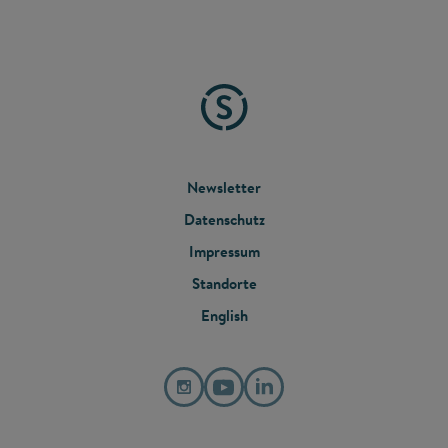
FOOTER
Newsletter
Datenschutz
MENU
Impressum
Standorte
English