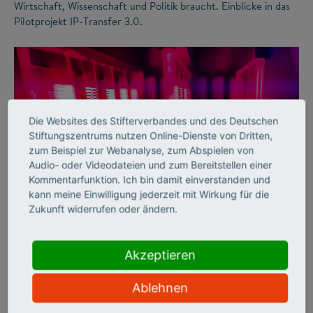
Wirtschaft, Wissenschaft und Politik braucht. Einblicke in das
Pilotprojekt IP-Transfer 3.0.
Die Websites des Stifterverbandes und des Deutschen
Stiftungszentrums nutzen Online-Dienste von Dritten,
zum Beispiel zur Webanalyse, zum Abspielen von
Audio- oder Videodateien und zum Bereitstellen einer
Kommentarfunktion. Ich bin damit einverstanden und
©
kann meine Einwilligung jederzeit mit Wirkung für die
Zukunft widerrufen oder ändern.
WISSENSTRANSFER
Akzeptieren
Mehr Licht!
Ablehnen
Erfolgreicher Wissenstransfer: ams OSRAM und das
Fraunhofer IZM haben eine neuartige Lichttechnologie