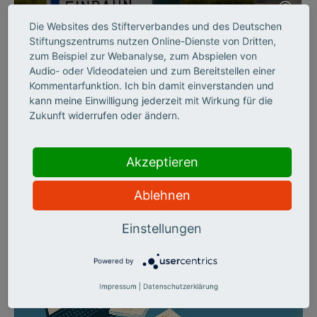
©
Die Websites des Stifterverbandes und des Deutschen
Stiftungszentrums nutzen Online-Dienste von Dritten,
BILDUNGSSYSTEM
zum Beispiel zur Webanalyse, zum Abspielen von
Audio- oder Videodateien und zum Bereitstellen einer
Per Einbahnstraße durch
Kommentarfunktion. Ich bin damit einverstanden und
kann meine Einwilligung jederzeit mit Wirkung für die
die Hochschulbildung
Zukunft widerrufen oder ändern.
Der Stifterverband hat die deutschen Hochschulen zehn Jahre
lang auf sechs Handlungsfeldern beobachtet und zieht ein
Akzeptieren
enttäuschendes Fazit: Die Richtung stimmt zwar, aber das
Tempo der Veränderung ist verheerend langsam. Alle
Ablehnen
MERTON-Artikel zum Thema im Überblick.
Einstellungen
Powered by
Impressum
|
Datenschutzerklärung