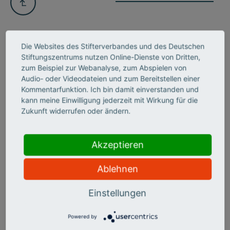
Die Websites des Stifterverbandes und des Deutschen
Stiftungszentrums nutzen Online-Dienste von Dritten,
zum Beispiel zur Webanalyse, zum Abspielen von
INSIGHTS NEWSLETTER
Audio- oder Videodateien und zum Bereitstellen einer
BLEIBEN SIE IM BILDE UND
Kommentarfunktion. Ich bin damit einverstanden und
kann meine Einwilligung jederzeit mit Wirkung für die
ABONNIEREN UNSEREN
Zukunft widerrufen oder ändern.
NEWSLETTER
Akzeptieren
Ablehnen
Einstellungen
Powered by