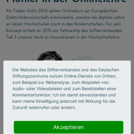
Als Tobias Veith 2014 seinen Onlinekurs zur Europäischen
Elektrizitätswirtschaft entwickelte, steckte die digitale Lehre
an vielen Hochschulen noch in den Kinderschuhen. Für sein
Konzept erhielt er 2015 ein Fellowship des Stifterverbandes.
Teil 3 unserer Serie zu Innovationen in der Hochschullehre.
Die Websites des Stifterverbandes und des Deutschen
Stiftungszentrums nutzen Online-Dienste von Dritten,
zum Beispiel zur Webanalyse, zum Abspielen von
Audio- oder Videodateien und zum Bereitstellen einer
Kommentarfunktion. Ich bin damit einverstanden und
kann meine Einwilligung jederzeit mit Wirkung für die
©
Zukunft widerrufen oder ändern.
Akzeptieren
LEHRE