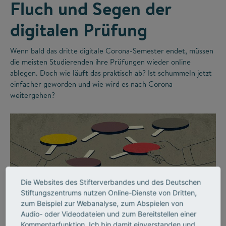
Fluch und Segen der
digitalen Prüfung
Wenn bald das dritte digitale Corona-Semester endet, müssen
die meisten Studierenden ihre Prüfungen wieder online
ablegen. Doch wie läuft das praktisch ab? Ist schummeln jetzt
einfacher geworden und wie wird es nach Corona
weitergehen?
Die Websites des Stifterverbandes und des Deutschen
Stiftungszentrums nutzen Online-Dienste von Dritten,
zum Beispiel zur Webanalyse, zum Abspielen von
©
Audio- oder Videodateien und zum Bereitstellen einer
Kommentarfunktion. Ich bin damit einverstanden und