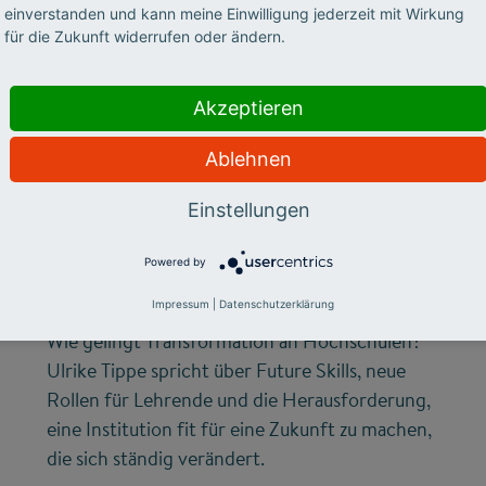
einverstanden und kann meine Einwilligung jederzeit mit Wirkung
für die Zukunft widerrufen oder ändern.
Akzeptieren
©
Ablehnen
ZUKUNFTSMISSION BILDUNG
FUTURE SKILLS
Einstellungen
Wer Wandel will, muss
Powered by
ihn selbst beherrschen
Impressum
|
Datenschutzerklärung
Wie gelingt Transformation an Hochschulen?
Ulrike Tippe spricht über Future Skills, neue
Rollen für Lehrende und die Herausforderung,
eine Institution fit für eine Zukunft zu machen,
die sich ständig verändert.