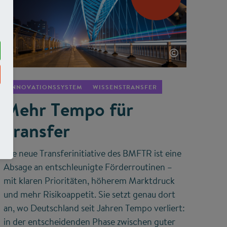
©
INNOVATIONSSYSTEM
WISSENSTRANSFER
Mehr Tempo für
Transfer
Die neue Transferinitiative des BMFTR ist eine
Absage an entschleunigte Förderroutinen –
mit klaren Prioritäten, höherem Marktdruck
und mehr Risikoappetit. Sie setzt genau dort
an, wo Deutschland seit Jahren Tempo verliert:
in der entscheidenden Phase zwischen guter