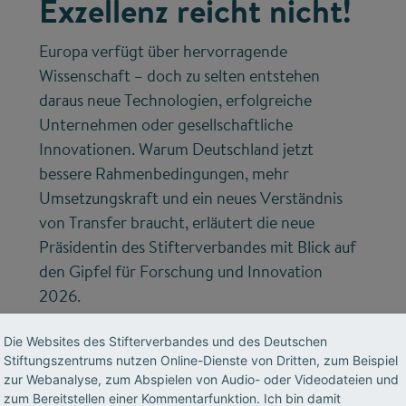
Exzellenz reicht nicht!
Europa verfügt über hervorragende
Wissenschaft – doch zu selten entstehen
daraus neue Technologien, erfolgreiche
Unternehmen oder gesellschaftliche
Innovationen. Warum Deutschland jetzt
bessere Rahmenbedingungen, mehr
Umsetzungskraft und ein neues Verständnis
von Transfer braucht, erläutert die neue
Präsidentin des Stifterverbandes mit Blick auf
den Gipfel für Forschung und Innovation
2026.
Die Websites des Stifterverbandes und des Deutschen
Stiftungszentrums nutzen Online-Dienste von Dritten, zum Beispiel
zur Webanalyse, zum Abspielen von Audio- oder Videodateien und
zum Bereitstellen einer Kommentarfunktion. Ich bin damit