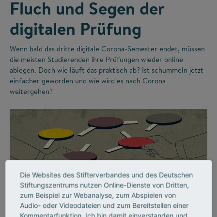
Fluch und Segen der
digitalen Prüfung
Wenn bald das dritte digitale Corona-Semester endet, müssen
die meisten Studierenden ihre Prüfungen wieder online
ablegen. Doch wie läuft das praktisch ab? Ist schummeln jetzt
einfacher geworden und wie wird es nach Corona
weitergehen?
Die Websites des Stifterverbandes und des Deutschen
Stiftungszentrums nutzen Online-Dienste von Dritten,
zum Beispiel zur Webanalyse, zum Abspielen von
©
Audio- oder Videodateien und zum Bereitstellen einer
Kommentarfunktion. Ich bin damit einverstanden und