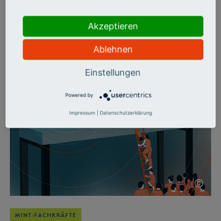
Während Jungen eine gewisse Nerdigkeit gern zugestanden
wird, möchten Mädchen oft nur ungern mit scheinbar
Akzeptieren
uncoolem Zeug wie Informatik in Verbindung gebracht
werden. Helfen könnten positive Rollenvorbilder, meint die
Ablehnen
Didaktikerin Nadine Bergner. Um den Hebel aber wirklich ganz
umzulegen, brauche es etwas ganz anderes.
Einstellungen
Powered by
Impressum
|
Datenschutzerklärung
©
MINT-FACHKRÄFTE