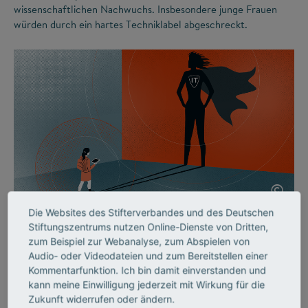
wissenschaftlichen Nachwuchs. Insbesondere junge Frauen
würden durch ein hartes Techniklabel abgeschreckt.
©
Die Websites des Stifterverbandes und des Deutschen
Stiftungszentrums nutzen Online-Dienste von Dritten,
MINT-FACHKRÄFTE
zum Beispiel zur Webanalyse, zum Abspielen von
Mädchen brauchen (nicht
Audio- oder Videodateien und zum Bereitstellen einer
Kommentarfunktion. Ich bin damit einverstanden und
nur) coole Vorbilder
kann meine Einwilligung jederzeit mit Wirkung für die
Zukunft widerrufen oder ändern.