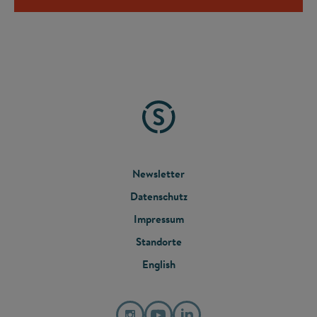
FOOTER
Newsletter
Datenschutz
MENU
Impressum
Standorte
English