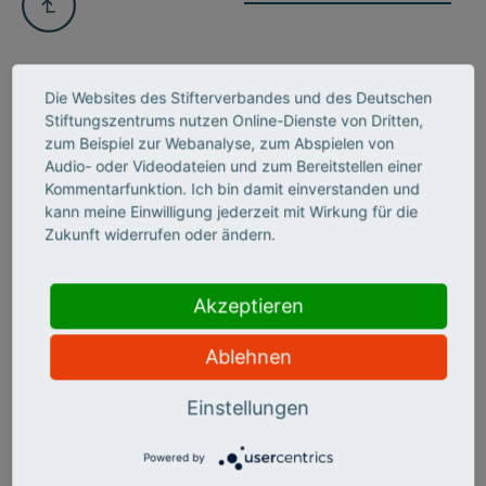
Die Websites des Stifterverbandes und des Deutschen
Stiftungszentrums nutzen Online-Dienste von Dritten,
zum Beispiel zur Webanalyse, zum Abspielen von
INSIGHTS NEWSLETTER
Audio- oder Videodateien und zum Bereitstellen einer
BLEIBEN SIE IM BILDE UND
Kommentarfunktion. Ich bin damit einverstanden und
kann meine Einwilligung jederzeit mit Wirkung für die
ABONNIEREN UNSEREN
Zukunft widerrufen oder ändern.
NEWSLETTER
Akzeptieren
Ablehnen
Einstellungen
Powered by