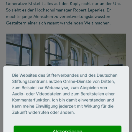
Generative KI stellt alles auf den Kopf, nicht nur an der Uni.
So sieht es der Hochschulmanager Robert Lepenies. Er
möchte junge Menschen zu verantwortungsbewussten
Gestaltern einer sich rasant wandelnden Welt machen.
Die Websites des Stifterverbandes und des Deutschen
Stiftungszentrums nutzen Online-Dienste von Dritten,
zum Beispiel zur Webanalyse, zum Abspielen von
©
Audio- oder Videodateien und zum Bereitstellen einer
Kommentarfunktion. Ich bin damit einverstanden und
kann meine Einwilligung jederzeit mit Wirkung für die
Zukunft widerrufen oder ändern.
FUTURE SKILLS
LERNORTE
Raumlabore –
Akzeptieren