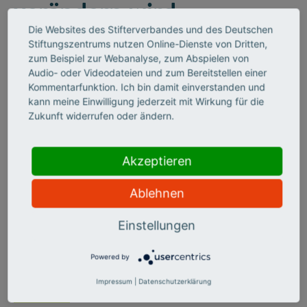
verändern wird
Die Websites des Stifterverbandes und des Deutschen
Seit 50 Jahren fördert die „Schilling-Stiftung“ herausragende
Stiftungszentrums nutzen Online-Dienste von Dritten,
medizinische Forschung. Zum Jubiläum setzt sie nun auf
zum Beispiel zur Webanalyse, zum Abspielen von
„Computationale Neurologie“. Was sie bewegen soll, berichtet
Audio- oder Videodateien und zum Bereitstellen einer
der Schlaganfallforscher Ulrich Dirnagl im Interview.
Kommentarfunktion. Ich bin damit einverstanden und
kann meine Einwilligung jederzeit mit Wirkung für die
Zukunft widerrufen oder ändern.
Akzeptieren
Ablehnen
Einstellungen
©
Powered by
Impressum
|
Datenschutzerklärung
KI SKILLS