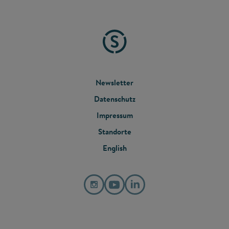
FOOTER
Newsletter
Datenschutz
MENU
Impressum
Standorte
English