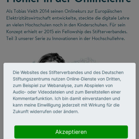
Als Tobias Veith 2014 seinen Onlinekurs zur Europäischen
Elektrizitätswirtschaft entwickelte, steckte die digitale Lehre
an vielen Hochschulen noch in den Kinderschuhen. Für sein
Konzept erhielt er 2015 ein Fellowship des Stifterverbandes.
Teil 3 unserer Serie zu Innovationen in der Hochschullehre.
Die Websites des Stifterverbandes und des Deutschen
Stiftungszentrums nutzen Online-Dienste von Dritten,
zum Beispiel zur Webanalyse, zum Abspielen von
Audio- oder Videodateien und zum Bereitstellen einer
Kommentarfunktion. Ich bin damit einverstanden und
kann meine Einwilligung jederzeit mit Wirkung für die
©
Zukunft widerrufen oder ändern.
Akzeptieren
LEHRE