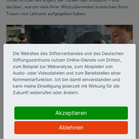
darüber, warum viele ihrer Mitstudierenden inzwischen ihren
Traum vom Lehramt aufgegeben haben.
Die Websites des Stifterverbandes und des Deutschen
Stiftungszentrums nutzen Online-Dienste von Dritten,
zum Beispiel zur Webanalyse, zum Abspielen von
Audio- oder Videodateien und zum Bereitstellen einer
Kommentarfunktion. Ich bin damit einverstanden und
©
kann meine Einwilligung jederzeit mit Wirkung für die
Zukunft widerrufen oder ändern.
ZUKUNFTSMISSION BILDUNG
LEHRERMANGEL
Akzeptieren
„Wir haben Schule
Ablehnen
jahrzehntelang analog