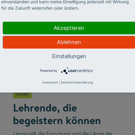
Hochschullehre.
einverstanden und kann meine Einwilligung jederzeit mit Wirkung
für die Zukunft widerrufen oder ändern.
Akzeptieren
Ablehnen
Einstellungen
Powered by
©
Impressum
|
Datenschutzerklärung
LEHRE
Lehrende, die
begeistern können
Lange galt die Forschung und die Länge der