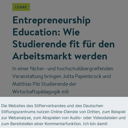
LEHRE
Entrepreneurship
Education: Wie
Studierende fit für den
Arbeitsmarkt werden
In einer fächer- und hochschulübergreifenden
Veranstaltung bringen Jutta Papenbrock und
Matthias Pilz Studierende der
Wirtschaftspädagogik mit
Biologiestudierenden zusammen. 2017
Die Websites des Stifterverbandes und des Deutschen
erhielten sie für dieses besondere Lehrkonzept
Stiftungszentrums nutzen Online-Dienste von Dritten, zum Beispiel
ein Fellowship des Stifterverbandes. Teil 4
zur Webanalyse, zum Abspielen von Audio- oder Videodateien und
unserer Serie zu Innovationen in der
zum Bereitstellen einer Kommentarfunktion. Ich bin damit