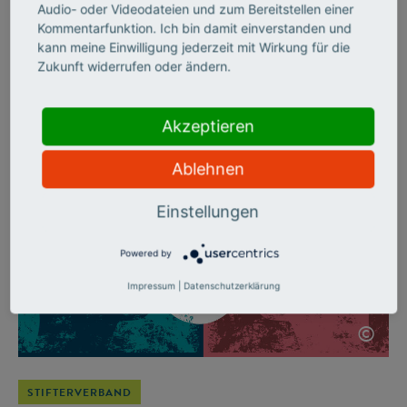
denken
Audio- oder Videodateien und zum Bereitstellen einer
Kommentarfunktion. Ich bin damit einverstanden und
kann meine Einwilligung jederzeit mit Wirkung für die
Wie man mit kleinen Stellschrauben viel bewirken kann, hat
Zukunft widerrufen oder ändern.
der Stifterverband mit seiner Jubiläumsinitiative „Wirkung
hoch 100“ gezeigt – und dabei etablierte Fördergrundsätze
ganz neu gedacht.
Akzeptieren
Ablehnen
Einstellungen
Powered by
Impressum
|
Datenschutzerklärung
©
STIFTERVERBAND