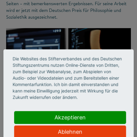
Seiten – mit bemerkenswerten Ergebnissen. Für seine Arbeit
wird er jetzt mit dem Deutschen Preis für Philosophie und
Sozialethik ausgezeichnet.
Die Websites des Stifterverbandes und des Deutschen
Stiftungszentrums nutzen Online-Dienste von Dritten,
zum Beispiel zur Webanalyse, zum Abspielen von
Audio- oder Videodateien und zum Bereitstellen einer
Kommentarfunktion. Ich bin damit einverstanden und
©
kann meine Einwilligung jederzeit mit Wirkung für die
Zukunft widerrufen oder ändern.
IMPACT OF SCIENCE
Akzeptieren
Revolutionäre Einblicke
Ablehnen
in den menschlichen