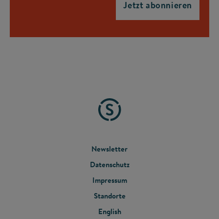
FOOTER
Newsletter
Datenschutz
MENU
Impressum
Standorte
English