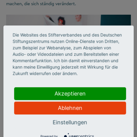
machen, die sich ständig verändert.
Die Websites des Stifterverbandes und des Deutschen
Stiftungszentrums nutzen Online-Dienste von Dritten,
zum Beispiel zur Webanalyse, zum Abspielen von
Audio- oder Videodateien und zum Bereitstellen einer
Kommentarfunktion. Ich bin damit einverstanden und
kann meine Einwilligung jederzeit mit Wirkung für die
Zukunft widerrufen oder ändern.
©
Akzeptieren
AUSSERSCHULISCHES LERNEN
Freude am Lernen
Ablehnen
Einstellungen
Der Stifterverband schuf vor 40 Jahren mit Bildung &
Begabung erstmals ein umfassendes Förderangebot für
besonders leistungsstarke Jugendliche, die über den
Powered by