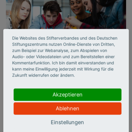
Die Websites des Stifterverbandes und des Deutschen
©
Stiftungszentrums nutzen Online-Dienste von Dritten,
zum Beispiel zur Webanalyse, zum Abspielen von
Audio- oder Videodateien und zum Bereitstellen einer
Kommentarfunktion. Ich bin damit einverstanden und
ZUKUNFTSMISSION BILDUNG
kann meine Einwilligung jederzeit mit Wirkung für die
AUSSERSCHULISCHES LERNEN
Zukunft widerrufen oder ändern.
„Wir schaffen echte
Erfahrungsräume“
Akzeptieren
Ablehnen
Die Wissensfabrik begeistert junge Menschen für MINT. Als
Partner in der Allianz für Schule Plus teilt sie ihren
Einstellungen
Erfahrungsschatz. Markus Riefling, Leiter Bildung, erklärt im
Interview, wie Schulen und Unternehmen voneinander lernen