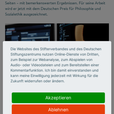
Seiten – mit bemerkenswerten Ergebnissen. Für seine Arbeit
wird er jetzt mit dem Deutschen Preis für Philosophie und
Sozialethik ausgezeichnet.
Die Websites des Stifterverbandes und des Deutschen
Stiftungszentrums nutzen Online-Dienste von Dritten,
zum Beispiel zur Webanalyse, zum Abspielen von
Audio- oder Videodateien und zum Bereitstellen einer
Kommentarfunktion. Ich bin damit einverstanden und
©
kann meine Einwilligung jederzeit mit Wirkung für die
Zukunft widerrufen oder ändern.
IMPACT OF SCIENCE
Akzeptieren
Revolutionäre Einblicke
Ablehnen
in den menschlichen