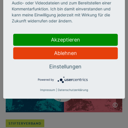
denken
Audio- oder Videodateien und zum Bereitstellen einer
Kommentarfunktion. Ich bin damit einverstanden und
kann meine Einwilligung jederzeit mit Wirkung für die
Wie man mit kleinen Stellschrauben viel bewirken kann, hat
Zukunft widerrufen oder ändern.
der Stifterverband mit seiner Jubiläumsinitiative „Wirkung
hoch 100“ gezeigt – und dabei etablierte Fördergrundsätze
ganz neu gedacht.
Akzeptieren
Ablehnen
Einstellungen
Powered by
Impressum
|
Datenschutzerklärung
©
STIFTERVERBAND