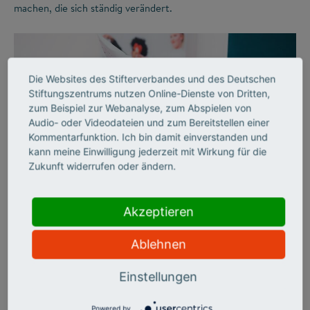
machen, die sich ständig verändert.
Die Websites des Stifterverbandes und des Deutschen
Stiftungszentrums nutzen Online-Dienste von Dritten,
zum Beispiel zur Webanalyse, zum Abspielen von
Audio- oder Videodateien und zum Bereitstellen einer
Kommentarfunktion. Ich bin damit einverstanden und
kann meine Einwilligung jederzeit mit Wirkung für die
Zukunft widerrufen oder ändern.
©
Akzeptieren
AUSSERSCHULISCHES LERNEN
Freude am Lernen
Ablehnen
Einstellungen
Der Stifterverband schuf vor 40 Jahren mit Bildung &
Begabung erstmals ein umfassendes Förderangebot für
besonders leistungsstarke Jugendliche, die über den
Powered by