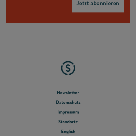
FOOTER
Newsletter
Datenschutz
MENU
Impressum
Standorte
English