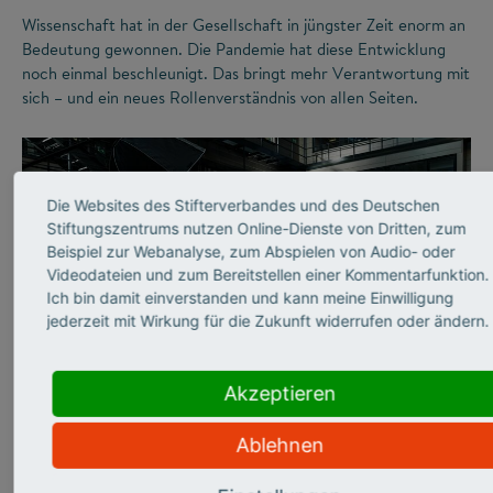
Wissenschaft hat in der Gesellschaft in jüngster Zeit enorm an
Bedeutung gewonnen. Die Pandemie hat diese Entwicklung
noch einmal beschleunigt. Das bringt mehr Verantwortung mit
sich – und ein neues Rollenverständnis von allen Seiten.
Die Websites des Stifterverbandes und des Deutschen
Stiftungszentrums nutzen Online-Dienste von Dritten, zum
Beispiel zur Webanalyse, zum Abspielen von Audio- oder
Videodateien und zum Bereitstellen einer Kommentarfunktion.
Ich bin damit einverstanden und kann meine Einwilligung
jederzeit mit Wirkung für die Zukunft widerrufen oder ändern.
©
Akzeptieren
WISSENSCHAFTSKOMMUNIKATION
Ablehnen
„In meinen Vorlesungen