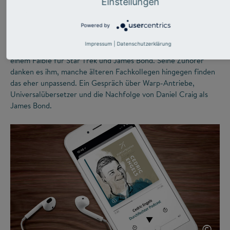
Einstellungen
darf man auch lachen“
Powered by
Die Wikipedia bezeichnet ihn als „Wissenschaftskabarettisten“.
Impressum
|
Datenschutzerklärung
Metin Tolan selbst sieht sich als experimentellen Physiker mit
einem Faible für Star Trek und James Bond. Seine Zuhörer
danken es ihm, manche älteren Fachkollegen hingegen finden
das eher unpassend. Ein Gespräch über Warp-Antriebe,
Universalübersetzer und die Nachfolge von Daniel Craig als
James Bond.
©