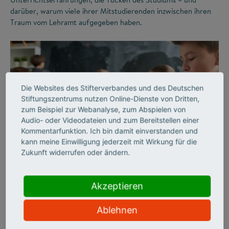
darüber, warum viele ihrer Mitstudierenden inzwischen ihren
Traum vom Lehramt aufgegeben haben.
Die Websites des Stifterverbandes und des Deutschen
Stiftungszentrums nutzen Online-Dienste von Dritten,
zum Beispiel zur Webanalyse, zum Abspielen von
Audio- oder Videodateien und zum Bereitstellen einer
Kommentarfunktion. Ich bin damit einverstanden und
©
kann meine Einwilligung jederzeit mit Wirkung für die
Zukunft widerrufen oder ändern.
ZUKUNFTSMISSION BILDUNG
LEHRERMANGEL
Akzeptieren
„Wir haben Schule
Ablehnen
jahrzehntelang analog