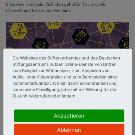
Interview, was beim Gründen geholfen hat und wie
Deutschland besser werden kann.
Die Websites des Stifterverbandes und des Deutschen
Stiftungszentrums nutzen Online-Dienste von Dritten,
zum Beispiel zur Webanalyse, zum Abspielen von
Audio- oder Videodateien und zum Bereitstellen einer
©
Kommentarfunktion. Ich bin damit einverstanden und
kann meine Einwilligung jederzeit mit Wirkung für die
Zukunft widerrufen oder ändern.
INNOVATIONSSYSTEM
Ohne vernetzte
Akzeptieren
Ökosysteme bleibt
Ablehnen