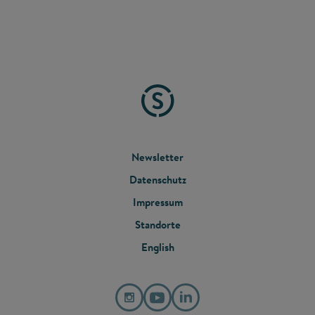
FOOTER
Newsletter
Datenschutz
MENU
Impressum
Standorte
English