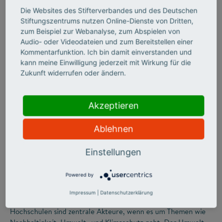
Wirtschaft, Wissenschaft und Politik braucht. Einblicke in das
Die Websites des Stifterverbandes und des Deutschen
Pilotprojekt IP-Transfer 3.0.
Stiftungszentrums nutzen Online-Dienste von Dritten,
zum Beispiel zur Webanalyse, zum Abspielen von
Audio- oder Videodateien und zum Bereitstellen einer
Kommentarfunktion. Ich bin damit einverstanden und
kann meine Einwilligung jederzeit mit Wirkung für die
Zukunft widerrufen oder ändern.
Akzeptieren
Ablehnen
©
Einstellungen
SCIENCE ENTREPRENEURSHIP
Powered by
Nachhaltigkeit – ja, bitte!
Impressum
|
Datenschutzerklärung
Hochschulen sind zentrale Akteure, wenn es um Themen wie