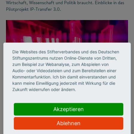
Wirtschaft, Wissenschaft und Politik braucht. Einblicke in das
Pilotprojekt IP-Transfer 3.0.
Die Websites des Stifterverbandes und des Deutschen
Stiftungszentrums nutzen Online-Dienste von Dritten,
zum Beispiel zur Webanalyse, zum Abspielen von
Audio- oder Videodateien und zum Bereitstellen einer
Kommentarfunktion. Ich bin damit einverstanden und
©
kann meine Einwilligung jederzeit mit Wirkung für die
Zukunft widerrufen oder ändern.
WISSENSTRANSFER
Akzeptieren
Mehr Licht!
Ablehnen
Erfolgreicher Wissenstransfer: ams OSRAM und das
Fraunhofer IZM haben eine neuartige Lichttechnologie