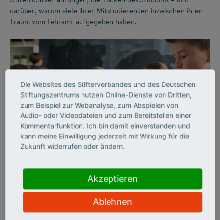
darüber, warum viele ihrer Mitstudierenden inzwischen ihren
Traum vom Lehramt aufgegeben haben.
Die Websites des Stifterverbandes und des Deutschen
Stiftungszentrums nutzen Online-Dienste von Dritten,
zum Beispiel zur Webanalyse, zum Abspielen von
Audio- oder Videodateien und zum Bereitstellen einer
Kommentarfunktion. Ich bin damit einverstanden und
©
kann meine Einwilligung jederzeit mit Wirkung für die
Zukunft widerrufen oder ändern.
ZUKUNFTSMISSION BILDUNG
LEHRERMANGEL
Akzeptieren
„Wir haben Schule
Ablehnen
jahrzehntelang analog