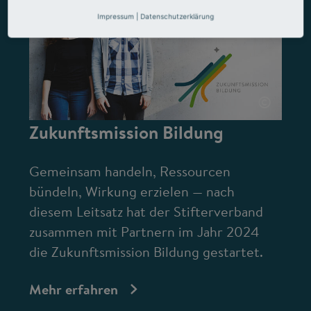
Impressum
|
Datenschutzerklärung
©
Zukunftsmission Bildung
Gemeinsam handeln, Ressourcen
bündeln, Wirkung erzielen — nach
diesem Leitsatz hat der Stifterverband
zusammen mit Partnern im Jahr 2024
die Zukunftsmission Bildung gestartet.
Mehr erfahren