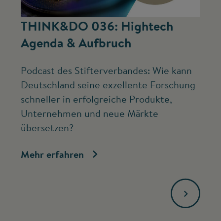
©
THINK&DO 036: Hightech
W
Agenda & Aufbruch
b
Podcast des Stifterverbandes: Wie kann
Ne
Deutschland seine exzellente Forschung
Mc
schneller in erfolgreiche Produkte,
ve
Unternehmen und neue Märkte
Fo
übersetzen?
bi
Mehr erfahren
Me