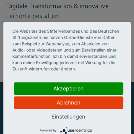
Digitale Transformation & innovative
Lernorte gestalten
Die Websites des Stifterverbandes und des Deutschen
Stiftungszentrums nutzen Online-Dienste von Dritten,
Mehr zum Handlungsfeld "Bildung &
zum Beispiel zur Webanalyse, zum Abspielen von
Audio- oder Videodateien und zum Bereitstellen einer
Kompetenzen"
Kommentarfunktion. Ich bin damit einverstanden und
kann meine Einwilligung jederzeit mit Wirkung für die
Zukunft widerrufen oder ändern.
Akzeptieren
Ablehnen
ZUSAMMEN MEHR ERREICHEN
Einstellungen
Powered by