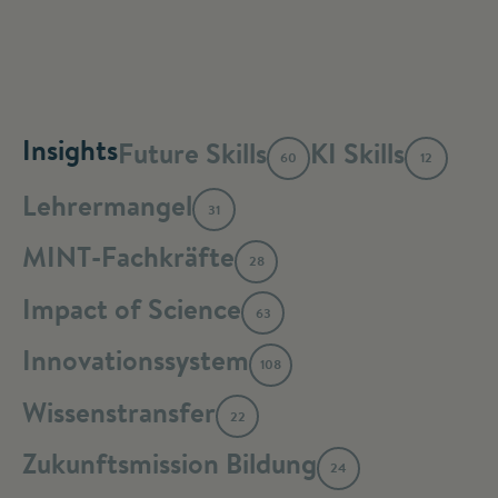
Insights
Future Skills
KI Skills
60
12
Lehrermangel
31
MINT-Fachkräfte
28
Impact of Science
63
Innovationssystem
108
Wissenstransfer
22
Zukunftsmission Bildung
24