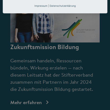
Impressum
|
Datenschutzerklärung
©
Zukunftsmission Bildung
Gemeinsam handeln, Ressourcen
bündeln, Wirkung erzielen — nach
diesem Leitsatz hat der Stifterverband
zusammen mit Partnern im Jahr 2024
die Zukunftsmission Bildung gestartet.
Mehr erfahren