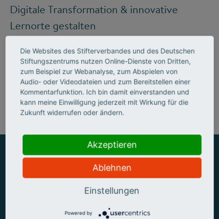
Digitale Transformation & innovative
Lernorte gestalten
Die Websites des Stifterverbandes und des Deutschen
Stiftungszentrums nutzen Online-Dienste von Dritten,
Mehr zum Handlungsfeld "Bildung &
zum Beispiel zur Webanalyse, zum Abspielen von
Audio- oder Videodateien und zum Bereitstellen einer
Kompetenzen"
Kommentarfunktion. Ich bin damit einverstanden und
kann meine Einwilligung jederzeit mit Wirkung für die
Zukunft widerrufen oder ändern.
Akzeptieren
Ablehnen
ZUSAMMEN MEHR ERREICHEN
Einstellungen
Powered by