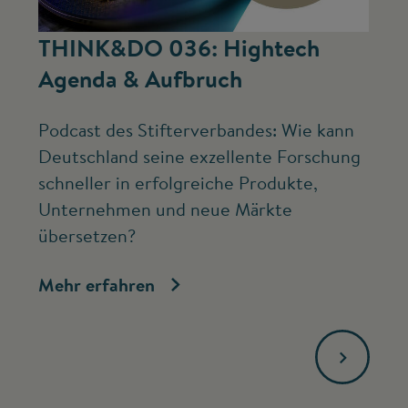
©
THINK&DO 036: Hightech
W
Agenda & Aufbruch
b
Podcast des Stifterverbandes: Wie kann
Ne
Deutschland seine exzellente Forschung
Mc
schneller in erfolgreiche Produkte,
ve
Unternehmen und neue Märkte
Fo
übersetzen?
bi
Mehr erfahren
Me