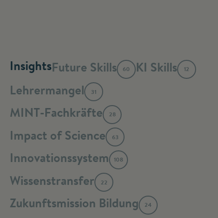
Insights
Future Skills
KI Skills
60
12
Lehrermangel
31
MINT-Fachkräfte
28
Impact of Science
63
Innovationssystem
108
Wissenstransfer
22
Zukunftsmission Bildung
24