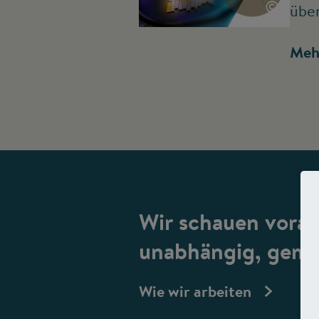
©
übe
Meh
Wir schauen vorau
unabhängig, gemei
Wie wir arbeiten