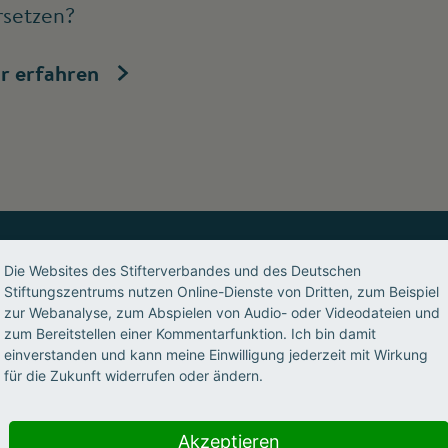
rsetzen?
r erfahren
Die Websites des Stifterverbandes und des Deutschen
Stiftungszentrums nutzen Online-Dienste von Dritten, zum Beispiel
s, geben Impulse, ermöglichen 
zur Webanalyse, zum Abspielen von Audio- oder Videodateien und
zum Bereitstellen einer Kommentarfunktion. Ich bin damit
nwohlorientiert, partnerschaftl
einverstanden und kann meine Einwilligung jederzeit mit Wirkung
für die Zukunft widerrufen oder ändern.
Akzeptieren