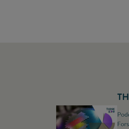
TH
Podc
Fors