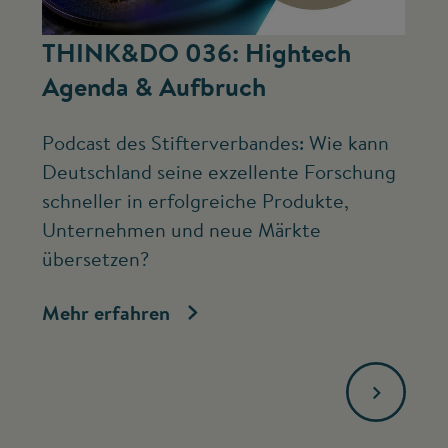
©
THINK&DO 036: Hightech
W
Agenda & Aufbruch
b
Podcast des Stifterverbandes: Wie kann
Ne
Deutschland seine exzellente Forschung
Mc
schneller in erfolgreiche Produkte,
ve
Unternehmen und neue Märkte
Fo
übersetzen?
bi
Mehr erfahren
Me