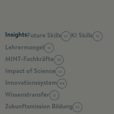
Insights
Future Skills
KI Skills
60
12
Lehrermangel
31
MINT-Fachkräfte
28
Impact of Science
63
Innovationssystem
108
Wissenstransfer
22
Zukunftsmission Bildung
24