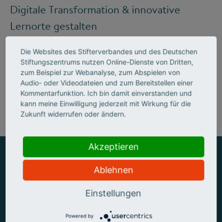
Digitale Transformation & innovative
Lernorte gestalten
Die Websites des Stifterverbandes und des Deutschen
Stiftungszentrums nutzen Online-Dienste von Dritten,
Mehr zum Handlungsfeld "Bildung &
zum Beispiel zur Webanalyse, zum Abspielen von
Audio- oder Videodateien und zum Bereitstellen einer
Kompetenzen"
Kommentarfunktion. Ich bin damit einverstanden und
kann meine Einwilligung jederzeit mit Wirkung für die
Zukunft widerrufen oder ändern.
Akzeptieren
Ablehnen
ZUSAMMEN MEHR ERREICHEN
Einstellungen
Powered by