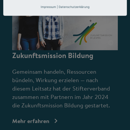
Impressum
|
Datenschutzerklärung
©
Zukunftsmission Bildung
Gemeinsam handeln, Ressourcen
bündeln, Wirkung erzielen — nach
diesem Leitsatz hat der Stifterverband
zusammen mit Partnern im Jahr 2024
die Zukunftsmission Bildung gestartet.
Mehr erfahren