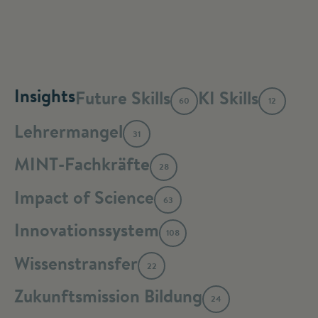
Insights
Future Skills
KI Skills
60
12
Lehrermangel
31
MINT-Fachkräfte
28
Impact of Science
63
Innovationssystem
108
Wissenstransfer
22
Zukunftsmission Bildung
24