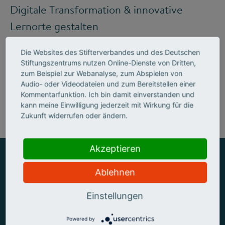
Digitale Transformation & innovative
Lernorte gestalten
Die Websites des Stifterverbandes und des Deutschen
Stiftungszentrums nutzen Online-Dienste von Dritten,
Mehr zum Handlungsfeld "Bildung &
zum Beispiel zur Webanalyse, zum Abspielen von
Audio- oder Videodateien und zum Bereitstellen einer
Kompetenzen"
Kommentarfunktion. Ich bin damit einverstanden und
kann meine Einwilligung jederzeit mit Wirkung für die
Zukunft widerrufen oder ändern.
Akzeptieren
Ablehnen
ZUSAMMEN MEHR ERREICHEN
Einstellungen
Powered by