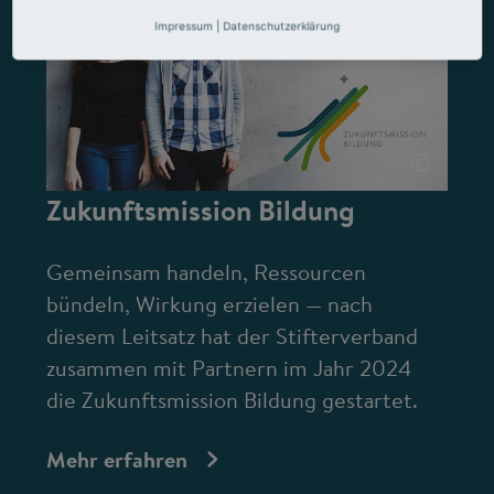
Impressum
|
Datenschutzerklärung
©
Zukunftsmission Bildung
Gemeinsam handeln, Ressourcen
bündeln, Wirkung erzielen — nach
diesem Leitsatz hat der Stifterverband
zusammen mit Partnern im Jahr 2024
die Zukunftsmission Bildung gestartet.
Mehr erfahren