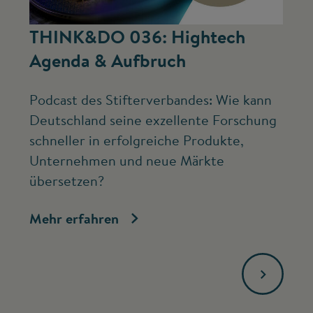
©
THINK&DO 036: Hightech
W
Agenda & Aufbruch
b
Podcast des Stifterverbandes: Wie kann
Ne
Deutschland seine exzellente Forschung
Mc
schneller in erfolgreiche Produkte,
ve
Unternehmen und neue Märkte
Fo
übersetzen?
bi
Mehr erfahren
Me