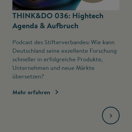
©
THINK&DO 036: Hightech
W
Agenda & Aufbruch
b
Podcast des Stifterverbandes: Wie kann
Ne
Deutschland seine exzellente Forschung
Mc
schneller in erfolgreiche Produkte,
ve
Unternehmen und neue Märkte
Fo
übersetzen?
bi
Mehr erfahren
Me