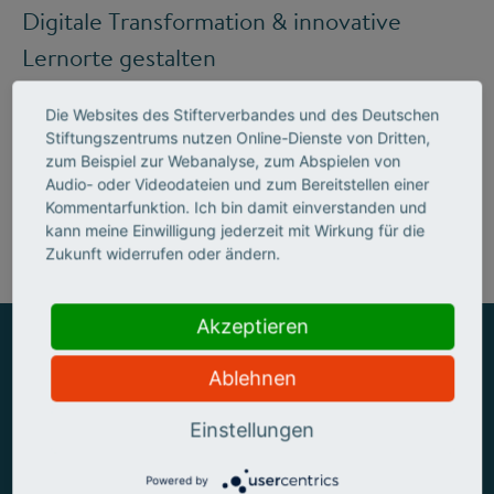
Digitale Transformation & innovative
Lernorte gestalten
Die Websites des Stifterverbandes und des Deutschen
Stiftungszentrums nutzen Online-Dienste von Dritten,
Mehr zum Handlungsfeld "Bildung &
zum Beispiel zur Webanalyse, zum Abspielen von
Audio- oder Videodateien und zum Bereitstellen einer
Kompetenzen"
Kommentarfunktion. Ich bin damit einverstanden und
kann meine Einwilligung jederzeit mit Wirkung für die
Zukunft widerrufen oder ändern.
Akzeptieren
Ablehnen
ZUSAMMEN MEHR ERREICHEN
Einstellungen
Powered by