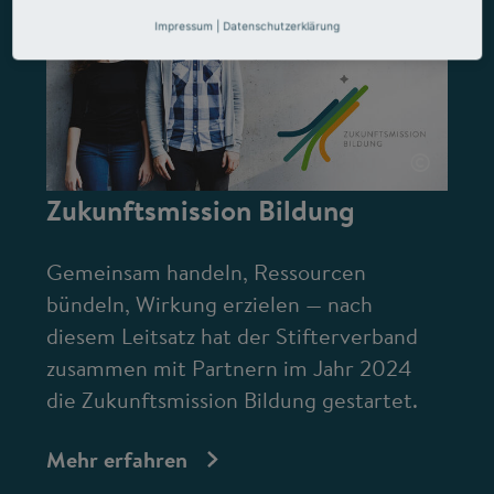
Impressum
|
Datenschutzerklärung
©
Zukunftsmission Bildung
Gemeinsam handeln, Ressourcen
bündeln, Wirkung erzielen — nach
diesem Leitsatz hat der Stifterverband
zusammen mit Partnern im Jahr 2024
die Zukunftsmission Bildung gestartet.
Mehr erfahren