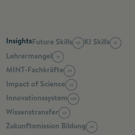
Insights
Future Skills
KI Skills
60
12
Lehrermangel
31
MINT-Fachkräfte
28
Impact of Science
63
Innovationssystem
108
Wissenstransfer
22
Zukunftsmission Bildung
24