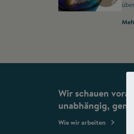
©
übe
Meh
Wir schauen vorau
unabhängig, gemei
Wie wir arbeiten