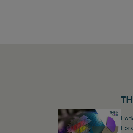
TH
Podc
Fors