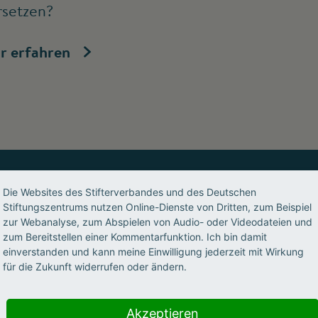
rsetzen?
r erfahren
Die Websites des Stifterverbandes und des Deutschen
Stiftungszentrums nutzen Online-Dienste von Dritten, zum Beispiel
s, geben Impulse, ermöglichen 
zur Webanalyse, zum Abspielen von Audio- oder Videodateien und
zum Bereitstellen einer Kommentarfunktion. Ich bin damit
nwohlorientiert, partnerschaftl
einverstanden und kann meine Einwilligung jederzeit mit Wirkung
für die Zukunft widerrufen oder ändern.
Akzeptieren