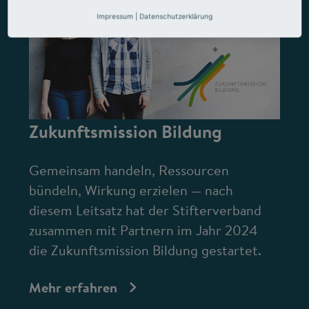
Impressum
|
Datenschutzerklärung
©
Zukunftsmission Bildung
Gemeinsam handeln, Ressourcen
bündeln, Wirkung erzielen — nach
diesem Leitsatz hat der Stifterverband
zusammen mit Partnern im Jahr 2024
die Zukunftsmission Bildung gestartet.
Mehr erfahren