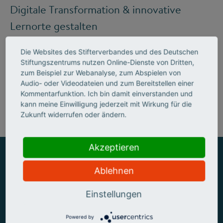
Digitale Transformation & innovative
Lernorte gestalten
Die Websites des Stifterverbandes und des Deutschen
Stiftungszentrums nutzen Online-Dienste von Dritten,
Mehr zum Handlungsfeld "Bildung &
zum Beispiel zur Webanalyse, zum Abspielen von
Audio- oder Videodateien und zum Bereitstellen einer
Kompetenzen"
Kommentarfunktion. Ich bin damit einverstanden und
kann meine Einwilligung jederzeit mit Wirkung für die
Zukunft widerrufen oder ändern.
Akzeptieren
Ablehnen
ZUSAMMEN MEHR ERREICHEN
Einstellungen
Powered by