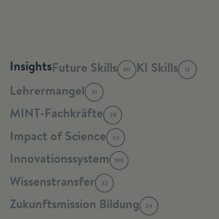
Insights
Future Skills
KI Skills
60
12
Lehrermangel
31
MINT-Fachkräfte
28
Impact of Science
63
Innovationssystem
108
Wissenstransfer
22
Zukunftsmission Bildung
24