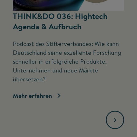
©
THINK&DO 036: Hightech
W
Agenda & Aufbruch
b
Podcast des Stifterverbandes: Wie kann
Ne
Deutschland seine exzellente Forschung
Mc
schneller in erfolgreiche Produkte,
ve
Unternehmen und neue Märkte
Fo
übersetzen?
bi
Mehr erfahren
Me