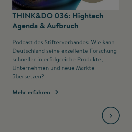
©
THINK&DO 036: Hightech
W
Agenda & Aufbruch
b
Podcast des Stifterverbandes: Wie kann
Ne
Deutschland seine exzellente Forschung
Mc
schneller in erfolgreiche Produkte,
ve
Unternehmen und neue Märkte
Fo
übersetzen?
bi
Mehr erfahren
Me