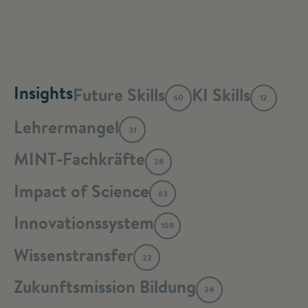
Insights
Future Skills
KI Skills
60
12
Lehrermangel
31
MINT-Fachkräfte
28
Impact of Science
63
Innovationssystem
108
Wissenstransfer
22
Zukunftsmission Bildung
24