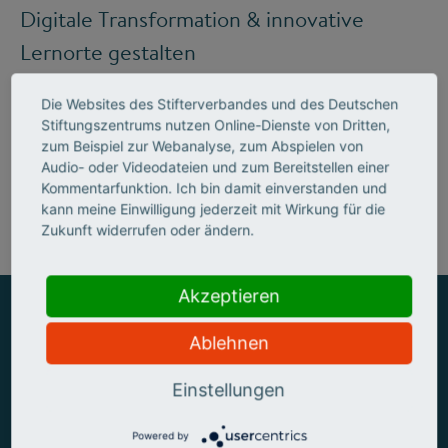
Digitale Transformation & innovative
Lernorte gestalten
Die Websites des Stifterverbandes und des Deutschen
Stiftungszentrums nutzen Online-Dienste von Dritten,
Mehr zum Handlungsfeld "Bildung &
zum Beispiel zur Webanalyse, zum Abspielen von
Audio- oder Videodateien und zum Bereitstellen einer
Kompetenzen"
Kommentarfunktion. Ich bin damit einverstanden und
kann meine Einwilligung jederzeit mit Wirkung für die
Zukunft widerrufen oder ändern.
Akzeptieren
Ablehnen
ZUSAMMEN MEHR ERREICHEN
Einstellungen
Powered by