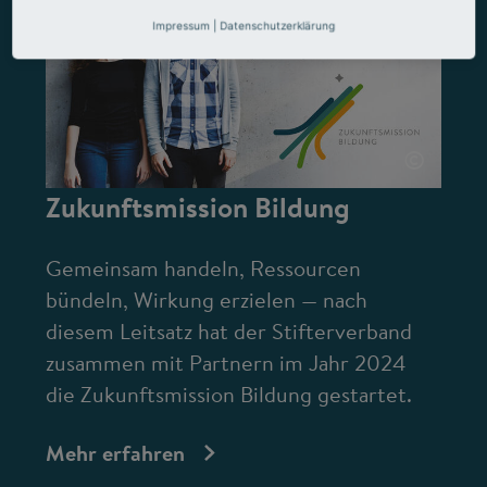
Impressum
|
Datenschutzerklärung
©
Zukunftsmission Bildung
Gemeinsam handeln, Ressourcen
bündeln, Wirkung erzielen — nach
diesem Leitsatz hat der Stifterverband
zusammen mit Partnern im Jahr 2024
die Zukunftsmission Bildung gestartet.
Mehr erfahren