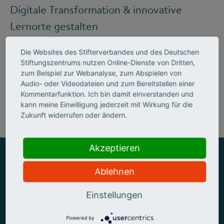
Digitale Transformation & innovative
Lernorte gestalten
Die Websites des Stifterverbandes und des Deutschen
Stiftungszentrums nutzen Online-Dienste von Dritten,
Mehr zum Handlungsfeld "Bildung &
zum Beispiel zur Webanalyse, zum Abspielen von
Audio- oder Videodateien und zum Bereitstellen einer
Kompetenzen"
Kommentarfunktion. Ich bin damit einverstanden und
kann meine Einwilligung jederzeit mit Wirkung für die
Zukunft widerrufen oder ändern.
Akzeptieren
Ablehnen
ZUSAMMEN MEHR ERREICHEN
Einstellungen
Powered by