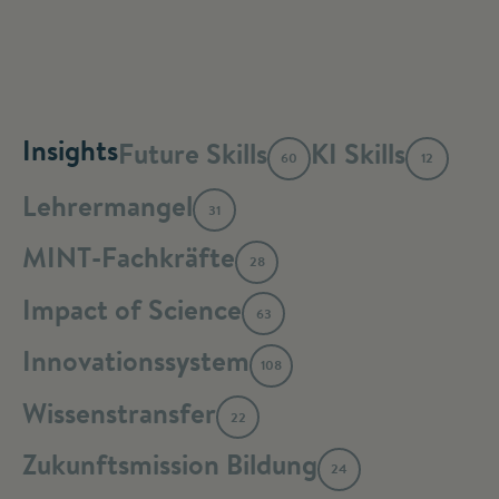
Insights
Future Skills
KI Skills
60
12
Lehrermangel
31
MINT-Fachkräfte
28
Impact of Science
63
Innovationssystem
108
Wissenstransfer
22
Zukunftsmission Bildung
24