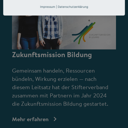
Impressum
|
Datenschutzerklärung
©
Zukunftsmission Bildung
Gemeinsam handeln, Ressourcen
bündeln, Wirkung erzielen — nach
diesem Leitsatz hat der Stifterverband
zusammen mit Partnern im Jahr 2024
die Zukunftsmission Bildung gestartet.
Mehr erfahren