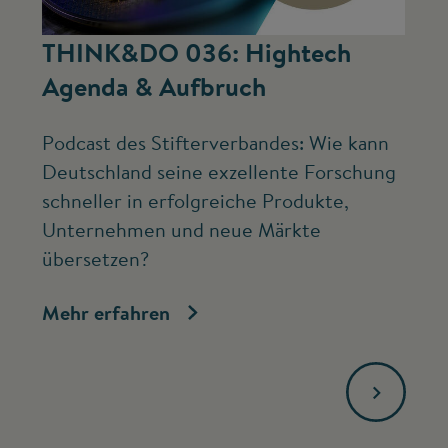
©
THINK&DO 036: Hightech
W
Agenda & Aufbruch
b
Podcast des Stifterverbandes: Wie kann
Ne
Deutschland seine exzellente Forschung
Mc
schneller in erfolgreiche Produkte,
ve
Unternehmen und neue Märkte
Fo
übersetzen?
bi
Mehr erfahren
Me