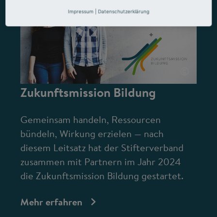
Impressum
|
Datenschutzerklärung
©
Zukunftsmission Bildung
Gemeinsam handeln, Ressourcen
bündeln, Wirkung erzielen — nach
diesem Leitsatz hat der Stifterverband
zusammen mit Partnern im Jahr 2024
die Zukunftsmission Bildung gestartet.
Mehr erfahren