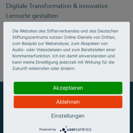
Digitale Transformation & innovative
Lernorte gestalten
Die Websites des Stifterverbandes und des Deutschen
Stiftungszentrums nutzen Online-Dienste von Dritten,
Mehr zum Handlungsfeld "Bildung &
zum Beispiel zur Webanalyse, zum Abspielen von
Audio- oder Videodateien und zum Bereitstellen einer
Kompetenzen"
Kommentarfunktion. Ich bin damit einverstanden und
kann meine Einwilligung jederzeit mit Wirkung für die
Zukunft widerrufen oder ändern.
Akzeptieren
Ablehnen
ZUSAMMEN MEHR ERREICHEN
Einstellungen
Powered by