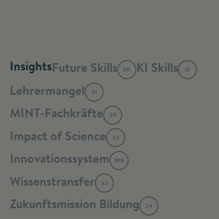
Insights
Future Skills
KI Skills
60
12
Lehrermangel
31
MINT-Fachkräfte
28
Impact of Science
63
Innovationssystem
108
Wissenstransfer
22
Zukunftsmission Bildung
24