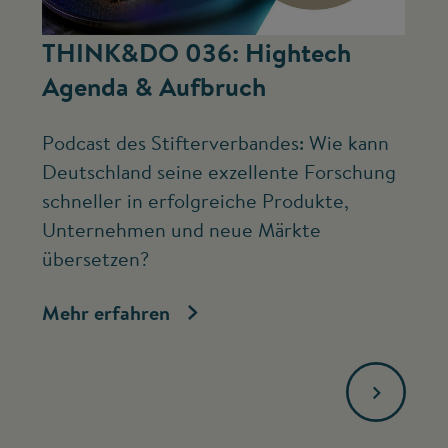
©
THINK&DO 036: Hightech
W
Agenda & Aufbruch
b
Podcast des Stifterverbandes: Wie kann
Ne
Deutschland seine exzellente Forschung
Mc
schneller in erfolgreiche Produkte,
ve
Unternehmen und neue Märkte
Fo
übersetzen?
bi
Mehr erfahren
Me