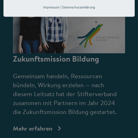
Impressum
|
Datenschutzerklärung
©
Zukunftsmission Bildung
Gemeinsam handeln, Ressourcen
bündeln, Wirkung erzielen — nach
diesem Leitsatz hat der Stifterverband
zusammen mit Partnern im Jahr 2024
die Zukunftsmission Bildung gestartet.
Mehr erfahren