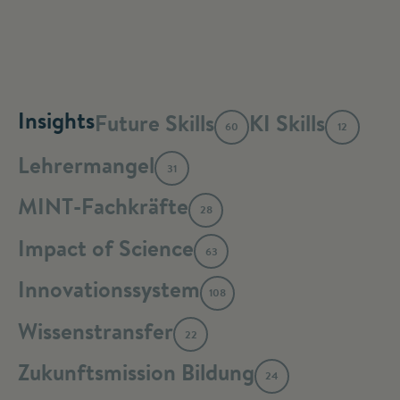
Insights
Future Skills
KI Skills
60
12
Lehrermangel
31
MINT-Fachkräfte
28
Impact of Science
63
Innovationssystem
108
Wissenstransfer
22
Zukunftsmission Bildung
24