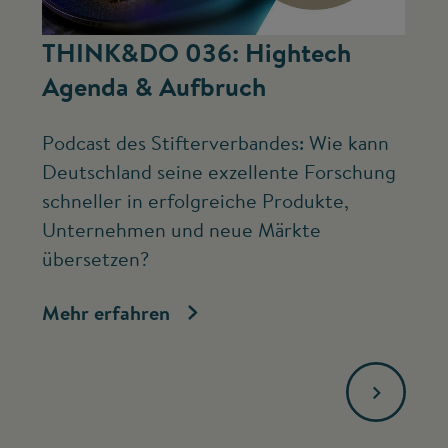
©
THINK&DO 036: Hightech
W
Agenda & Aufbruch
b
Podcast des Stifterverbandes: Wie kann
Ne
Deutschland seine exzellente Forschung
Mc
schneller in erfolgreiche Produkte,
ve
Unternehmen und neue Märkte
Fo
übersetzen?
bi
Mehr erfahren
Me