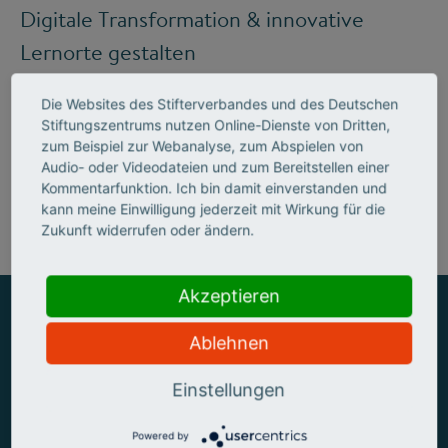
Digitale Transformation & innovative
Lernorte gestalten
Die Websites des Stifterverbandes und des Deutschen
Stiftungszentrums nutzen Online-Dienste von Dritten,
Mehr zum Handlungsfeld "Bildung &
zum Beispiel zur Webanalyse, zum Abspielen von
Audio- oder Videodateien und zum Bereitstellen einer
Kompetenzen"
Kommentarfunktion. Ich bin damit einverstanden und
kann meine Einwilligung jederzeit mit Wirkung für die
Zukunft widerrufen oder ändern.
Akzeptieren
Ablehnen
ZUSAMMEN MEHR ERREICHEN
Einstellungen
Powered by