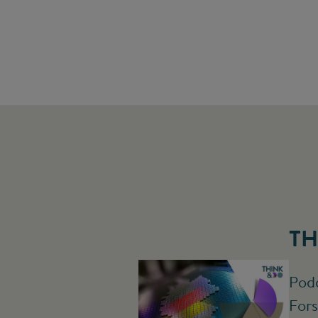
TH
Podc
Fors