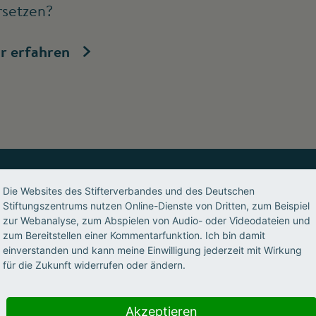
rsetzen?
r erfahren
Die Websites des Stifterverbandes und des Deutschen
Stiftungszentrums nutzen Online-Dienste von Dritten, zum Beispiel
s, geben Impulse, ermöglichen 
zur Webanalyse, zum Abspielen von Audio- oder Videodateien und
zum Bereitstellen einer Kommentarfunktion. Ich bin damit
nwohlorientiert, partnerschaftl
einverstanden und kann meine Einwilligung jederzeit mit Wirkung
für die Zukunft widerrufen oder ändern.
Akzeptieren