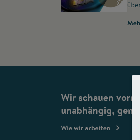
©
übe
Meh
Wir schauen vorau
unabhängig, gemei
Wie wir arbeiten