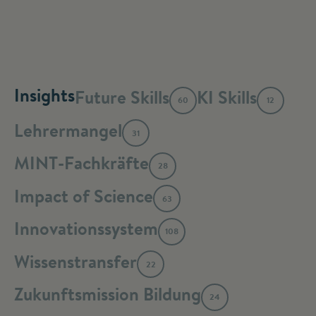
Insights
Future Skills
KI Skills
60
12
Lehrermangel
31
MINT-Fachkräfte
28
Impact of Science
63
Innovationssystem
108
Wissenstransfer
22
Zukunftsmission Bildung
24