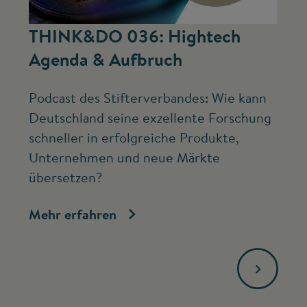
©
THINK&DO 036: Hightech
W
Agenda & Aufbruch
b
Podcast des Stifterverbandes: Wie kann
Ne
Deutschland seine exzellente Forschung
Mc
schneller in erfolgreiche Produkte,
ve
Unternehmen und neue Märkte
Fo
übersetzen?
bi
Mehr erfahren
Me