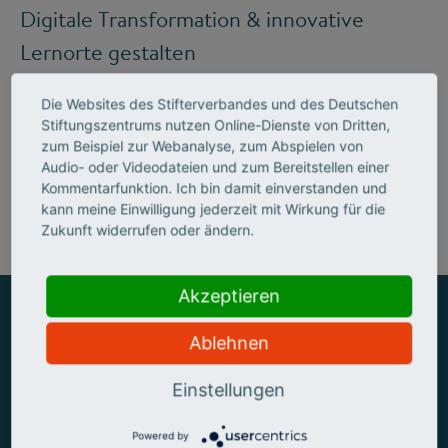
Digitale Transformation & innovative
Lernorte gestalten
Die Websites des Stifterverbandes und des Deutschen
Stiftungszentrums nutzen Online-Dienste von Dritten,
Mehr zum Handlungsfeld "Bildung &
zum Beispiel zur Webanalyse, zum Abspielen von
Audio- oder Videodateien und zum Bereitstellen einer
Kompetenzen"
Kommentarfunktion. Ich bin damit einverstanden und
kann meine Einwilligung jederzeit mit Wirkung für die
Zukunft widerrufen oder ändern.
Akzeptieren
Ablehnen
ZUSAMMEN MEHR ERREICHEN
Einstellungen
Powered by