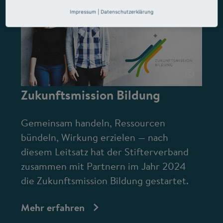
Impressum
|
Datenschutzerklärung
©
Zukunftsmission Bildung
Gemeinsam handeln, Ressourcen
bündeln, Wirkung erzielen — nach
diesem Leitsatz hat der Stifterverband
zusammen mit Partnern im Jahr 2024
die Zukunftsmission Bildung gestartet.
Mehr erfahren