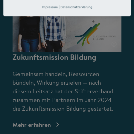
Impressum
|
Datenschutzerklärung
©
Zukunftsmission Bildung
Gemeinsam handeln, Ressourcen
bündeln, Wirkung erzielen — nach
diesem Leitsatz hat der Stifterverband
zusammen mit Partnern im Jahr 2024
die Zukunftsmission Bildung gestartet.
Mehr erfahren