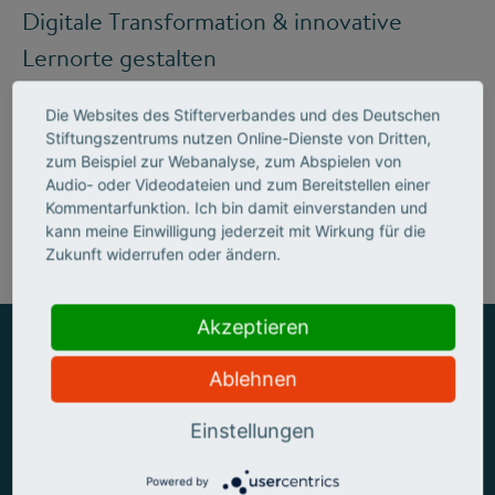
Digitale Transformation & innovative
Lernorte gestalten
Die Websites des Stifterverbandes und des Deutschen
Stiftungszentrums nutzen Online-Dienste von Dritten,
Mehr zum Handlungsfeld "Bildung &
zum Beispiel zur Webanalyse, zum Abspielen von
Audio- oder Videodateien und zum Bereitstellen einer
Kompetenzen"
Kommentarfunktion. Ich bin damit einverstanden und
kann meine Einwilligung jederzeit mit Wirkung für die
Zukunft widerrufen oder ändern.
Akzeptieren
Ablehnen
ZUSAMMEN MEHR ERREICHEN
Einstellungen
Powered by