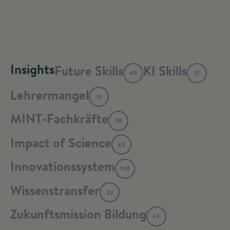
Insights
Future Skills
KI Skills
60
12
Lehrermangel
31
MINT-Fachkräfte
28
Impact of Science
63
Innovationssystem
108
Wissenstransfer
22
Zukunftsmission Bildung
24