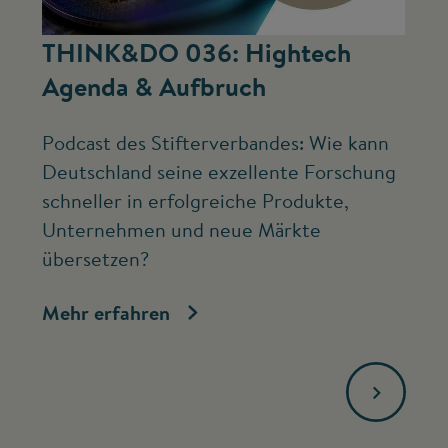
©
THINK&DO 036: Hightech
W
Agenda & Aufbruch
b
Podcast des Stifterverbandes: Wie kann
Ne
Deutschland seine exzellente Forschung
Mc
schneller in erfolgreiche Produkte,
ve
Unternehmen und neue Märkte
Fo
übersetzen?
bi
Mehr erfahren
Me