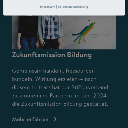
Impressum
|
Datenschutzerklärung
©
Zukunftsmission Bildung
Gemeinsam handeln, Ressourcen
bündeln, Wirkung erzielen — nach
diesem Leitsatz hat der Stifterverband
zusammen mit Partnern im Jahr 2024
die Zukunftsmission Bildung gestartet.
Mehr erfahren