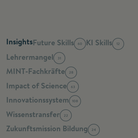
Insights
Future Skills
KI Skills
60
12
Lehrermangel
31
MINT-Fachkräfte
28
Impact of Science
63
Innovationssystem
108
Wissenstransfer
22
Zukunftsmission Bildung
24