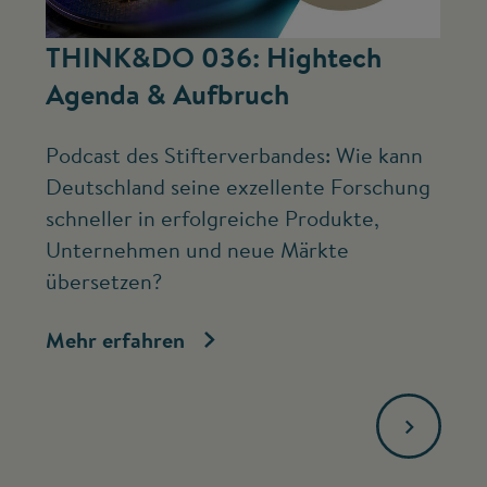
©
THINK&DO 036: Hightech
W
Agenda & Aufbruch
b
Podcast des Stifterverbandes: Wie kann
Ne
Deutschland seine exzellente Forschung
Mc
schneller in erfolgreiche Produkte,
ve
Unternehmen und neue Märkte
Fo
übersetzen?
bi
Mehr erfahren
Me