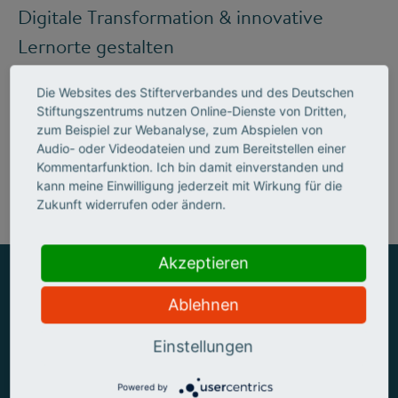
Digitale Transformation & innovative
Lernorte gestalten
Die Websites des Stifterverbandes und des Deutschen
Stiftungszentrums nutzen Online-Dienste von Dritten,
Mehr zum Handlungsfeld "Bildung &
zum Beispiel zur Webanalyse, zum Abspielen von
Audio- oder Videodateien und zum Bereitstellen einer
Kompetenzen"
Kommentarfunktion. Ich bin damit einverstanden und
kann meine Einwilligung jederzeit mit Wirkung für die
Zukunft widerrufen oder ändern.
Akzeptieren
Ablehnen
ZUSAMMEN MEHR ERREICHEN
Einstellungen
Powered by