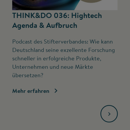
©
THINK&DO 036: Hightech
W
Agenda & Aufbruch
b
Podcast des Stifterverbandes: Wie kann
Ne
Deutschland seine exzellente Forschung
Mc
schneller in erfolgreiche Produkte,
ve
Unternehmen und neue Märkte
Fo
übersetzen?
bi
Mehr erfahren
Me