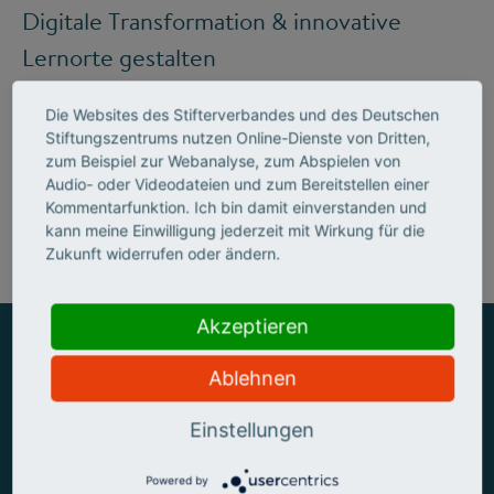
Digitale Transformation & innovative
Lernorte gestalten
Die Websites des Stifterverbandes und des Deutschen
Stiftungszentrums nutzen Online-Dienste von Dritten,
Mehr zum Handlungsfeld "Bildung &
zum Beispiel zur Webanalyse, zum Abspielen von
Audio- oder Videodateien und zum Bereitstellen einer
Kompetenzen"
Kommentarfunktion. Ich bin damit einverstanden und
kann meine Einwilligung jederzeit mit Wirkung für die
Zukunft widerrufen oder ändern.
Akzeptieren
Ablehnen
ZUSAMMEN MEHR ERREICHEN
Einstellungen
Powered by