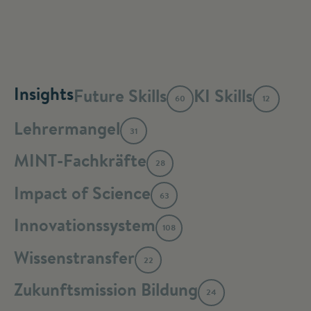
Insights
Future Skills
KI Skills
60
12
Lehrermangel
31
MINT-Fachkräfte
28
Impact of Science
63
Innovationssystem
108
Wissenstransfer
22
Zukunftsmission Bildung
24