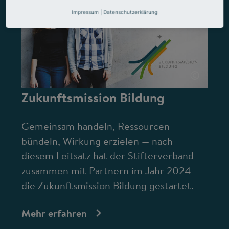
Impressum
|
Datenschutzerklärung
©
Zukunftsmission Bildung
Gemeinsam handeln, Ressourcen
bündeln, Wirkung erzielen — nach
diesem Leitsatz hat der Stifterverband
zusammen mit Partnern im Jahr 2024
die Zukunftsmission Bildung gestartet.
Mehr erfahren