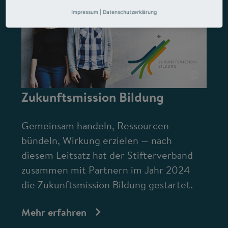
Impressum
|
Datenschutzerklärung
©
Zukunftsmission Bildung
Gemeinsam handeln, Ressourcen
bündeln, Wirkung erzielen — nach
diesem Leitsatz hat der Stifterverband
zusammen mit Partnern im Jahr 2024
die Zukunftsmission Bildung gestartet.
Mehr erfahren