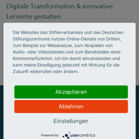
Digitale Transformation & innovative
Lernorte gestalten
Die Websites des Stifterverbandes und des Deutschen
Stiftungszentrums nutzen Online-Dienste von Dritten,
Mehr zum Handlungsfeld "Bildung &
zum Beispiel zur Webanalyse, zum Abspielen von
Audio- oder Videodateien und zum Bereitstellen einer
Kompetenzen"
Kommentarfunktion. Ich bin damit einverstanden und
kann meine Einwilligung jederzeit mit Wirkung für die
Zukunft widerrufen oder ändern.
Akzeptieren
Ablehnen
ZUSAMMEN MEHR ERREICHEN
Einstellungen
Powered by