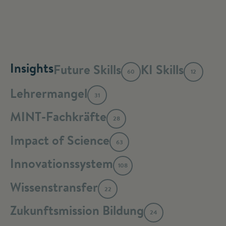
Insights
Future Skills
KI Skills
60
12
Lehrermangel
31
MINT-Fachkräfte
28
Impact of Science
63
Innovationssystem
108
Wissenstransfer
22
Zukunftsmission Bildung
24