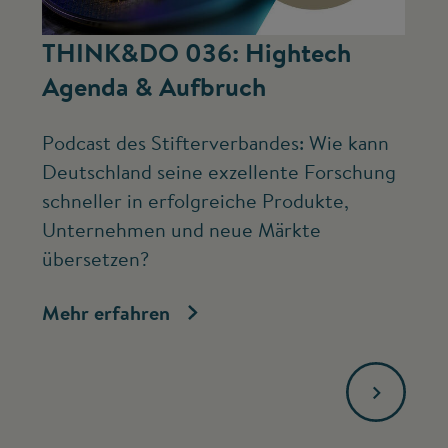
©
THINK&DO 036: Hightech
W
Agenda & Aufbruch
b
Podcast des Stifterverbandes: Wie kann
Ne
Deutschland seine exzellente Forschung
Mc
schneller in erfolgreiche Produkte,
ve
Unternehmen und neue Märkte
Fo
übersetzen?
bi
Mehr erfahren
Me