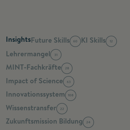
Insights
Future Skills
KI Skills
60
12
Lehrermangel
31
MINT-Fachkräfte
28
Impact of Science
63
Innovationssystem
108
Wissenstransfer
22
Zukunftsmission Bildung
24