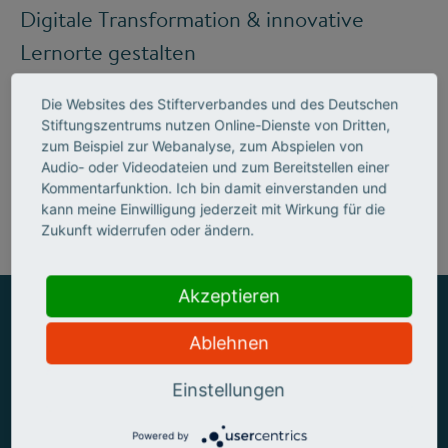
Digitale Transformation & innovative
Lernorte gestalten
Die Websites des Stifterverbandes und des Deutschen
Stiftungszentrums nutzen Online-Dienste von Dritten,
Mehr zum Handlungsfeld "Bildung &
zum Beispiel zur Webanalyse, zum Abspielen von
Audio- oder Videodateien und zum Bereitstellen einer
Kompetenzen"
Kommentarfunktion. Ich bin damit einverstanden und
kann meine Einwilligung jederzeit mit Wirkung für die
Zukunft widerrufen oder ändern.
Akzeptieren
Ablehnen
ZUSAMMEN MEHR ERREICHEN
Einstellungen
Powered by