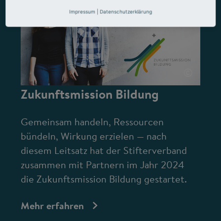
Impressum
|
Datenschutzerklärung
©
Zukunftsmission Bildung
Gemeinsam handeln, Ressourcen
bündeln, Wirkung erzielen — nach
diesem Leitsatz hat der Stifterverband
zusammen mit Partnern im Jahr 2024
die Zukunftsmission Bildung gestartet.
Mehr erfahren