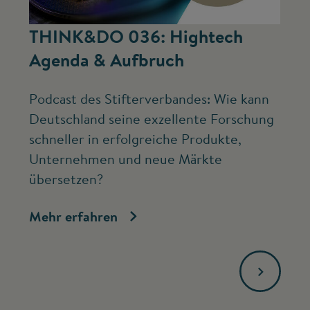
©
THINK&DO 036: Hightech
W
Agenda & Aufbruch
b
Podcast des Stifterverbandes: Wie kann
Ne
Deutschland seine exzellente Forschung
Mc
schneller in erfolgreiche Produkte,
ve
Unternehmen und neue Märkte
Fo
übersetzen?
bi
Mehr erfahren
Me