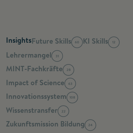
Insights
Future Skills
KI Skills
60
12
Lehrermangel
31
MINT-Fachkräfte
28
Impact of Science
63
Innovationssystem
108
Wissenstransfer
22
Zukunftsmission Bildung
24