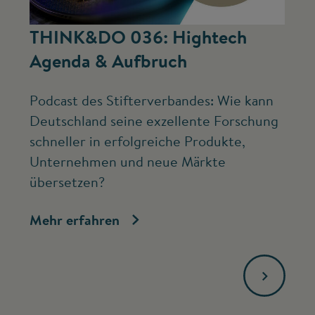
©
THINK&DO 036: Hightech
W
Agenda & Aufbruch
b
Podcast des Stifterverbandes: Wie kann
Ne
Deutschland seine exzellente Forschung
Mc
schneller in erfolgreiche Produkte,
ve
Unternehmen und neue Märkte
Fo
übersetzen?
bi
Mehr erfahren
Me