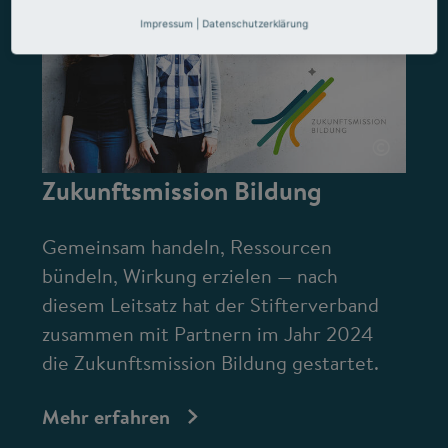
Impressum
|
Datenschutzerklärung
©
Zukunftsmission Bildung
Gemeinsam handeln, Ressourcen
bündeln, Wirkung erzielen — nach
diesem Leitsatz hat der Stifterverband
zusammen mit Partnern im Jahr 2024
die Zukunftsmission Bildung gestartet.
Mehr erfahren