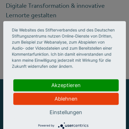
Digitale Transformation & innovative
Lernorte gestalten
Die Websites des Stifterverbandes und des Deutschen
Stiftungszentrums nutzen Online-Dienste von Dritten,
Mehr zum Handlungsfeld "Bildung &
zum Beispiel zur Webanalyse, zum Abspielen von
Audio- oder Videodateien und zum Bereitstellen einer
Kompetenzen"
Kommentarfunktion. Ich bin damit einverstanden und
kann meine Einwilligung jederzeit mit Wirkung für die
Zukunft widerrufen oder ändern.
Akzeptieren
Ablehnen
ZUSAMMEN MEHR ERREICHEN
Einstellungen
Powered by